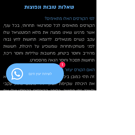
שאלות טובות ונפוצות
למי הקורסים האלו מתאימים?
הקורסים מתאימים לכל ספורטאי תחרותי, בכל ענף,
אשר מרגיש שאינו ממצה את מלוא הפוטנציאל שלו
עקב קשיים מנטאליים. לדוגמא: תחושות לחץ גבוה
לפני משחק/תחרות שמשפיע על היכולת, חששות
מהיריב וחוסר ביטחון, מחשבות שליליות וחוסר ריכוז,
תחושות תסכול וחוסר הנאה מהספורט.
1
האם הקורס יעזור לי לנצח יותר?
לשיחת יעוץ חינם
זה תלוי כמובן ביכולת שלך. הקורס יאפשר לך להביא
את היכולת שקיימת אצלך לידי מימוש מלא, עקבי
ולאורך זמן ממושך. כלומר, הקורסים בהחלט יעלו את
הסיכוי שלך לנצח ויגרמו לך להנות יותר מהספורט, אבל
עדיין תצטרך לעבוד קשה על הטכניקה, הטקטיקה
והכושר...
האם זה משפיע גם על תחומים אחרים בחיים, מלבד
הספורט?